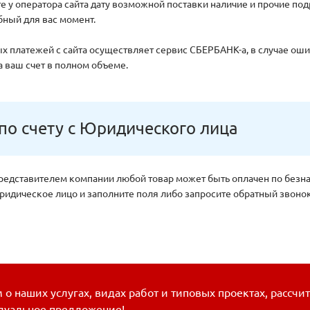
е у оператора сайта дату возможной поставки наличие и прочие подр
ный для вас момент.
 платежей с сайта осуществляет сервис СБЕРБАНК-а, в случае оши
 ваш счет в полном объеме.
по счету с Юридического лица
редставителем компании любой товар может быть оплачен по безн
идическое лицо и заполните поля либо запросите обратный звонок
о наших услугах, видах работ и типовых проектах, рассчи
дуальное предложение!