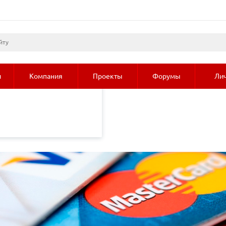
листами и третьими
 просмотр страниц
олее подробные сведения
и
Компания
Проекты
Форумы
Лич