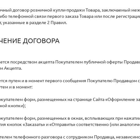
амочный договор розничной купли-продажи Товара, заключаемый м
ибо телефонной связи первого заказа Товара или после регистрации
т, указанные в разделе 2 Правил.
ЕНИЕ ДОГОВОРА
ается посредством акцепта Покупателем публичной оферты Продавц
м Акцепта.
ается путем и в момент первого сообщения Покупателю Продавцом 
утем и в момент:
Покупателем форм, размещенных на странице Сайта «Оформление за
ной кнопки);
окупателем форм, размещенных в окнах, всплывающих при нажатии
я кнопок «Заказать» и «Отправить» соответственно (или аналогич
ателем телефонного разговора с сотрудником Продавца, независимо