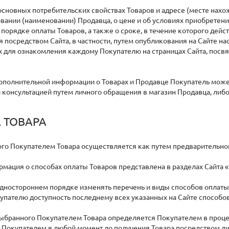
основных потребительских свойствах Товаров и адресе (месте нахо
нии (наименовании) Продавца, о цене и об условиях приобретения 
 порядке оплаты Товаров, а также о сроке, в течение которого дей
 посредством Сайта, в частности, путем опубликования на Сайте на
 для ознакомления каждому Покупателю на страницах Сайта, посв
дополнительной информации о Товарах и Продавце Покупатель може
й консультацией путем личного обращения в магазин Продавца, либо
 ТОВАРА
ого Покупателем Товара осуществляется как путем предварительной
рмация о способах оплаты Товаров представлена в разделах Сайта «К
дностороннем порядке изменять перечень и виды способов оплаты с
купателю доступность последнему всех указанных на Сайте способов
выбранного Покупателем Товара определяется Покупателем в процес
Покупателем в любой момент до получения Товара посредством лич