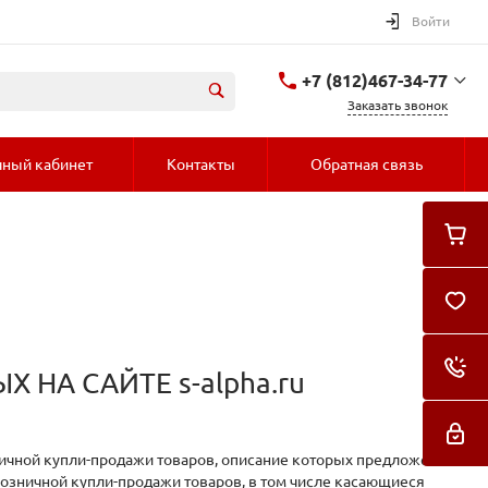
Войти
+7 (812)467-34-77
Заказать звонок
+7 (812)467-34-77
ный кабинет
Контакты
Обратная связь
ул. Курчатова 9 (БЦ
МАГНЕТОН)
с пн-пт 11:00-18:00
(уточняйте) сб-вс
Выходные дни В не
рабочее время забрать
заказы можно по
договоренности. т.
+79110204387
orders@s-alpha.ru
НА САЙТЕ s-alpha.ru
ичной купли-продажи товаров, описание которых предложено на
розничной купли-продажи товаров, в том числе касающиеся