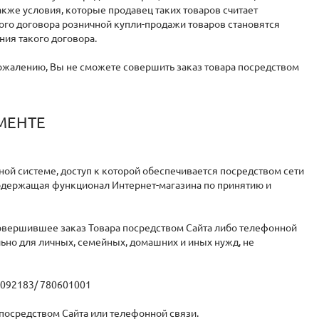
акже условия, которые продавец таких товаров считает
о договора розничной купли-продажи товаров становятся
ия такого договора.
 сожалению, Вы не сможете совершить заказ товара посредством
МЕНТЕ
ой системе, доступ к которой обеспечивается посредством сети
одержащая функционал Интернет-магазина по принятию и
овершившее заказ Товара посредством Сайта либо телефонной
но для личных, семейных, домашних и иных нужд, не
6092183/ 780601001
у посредством Сайта или телефонной связи.