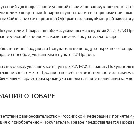
я условий Договора в части условий о наименовании, количестве, ст
пателем конкретных Товаров осуществляется сторонами при помощи
 на Сайте, а также сервисов «Оформить заказ», «Быстрый заказ» и 
 Покупателем Товара способами, указанными в пунктах 2.2.1-2.2.3 
части условий о первом заказываемом Покупателем Товаре.
обязательств Продавца и Покупателя по поводу конкретного Товара
раве способом, указанным в пункте 8.2 Правил.
ар способами, указанными в пунктах 2.2.1-2.2.3 Правил, Покупатель
глашается с тем, что Продавец не несёт ответственности за какие-л
бым иным параметрам кроме указанных на сайте в описании каждог
АЦИЯ О ТОВАРЕ
ответствии с законодательством Российской Федерации и принятым
ия о приобретенном Покупателем Товаре предоставляется Продав