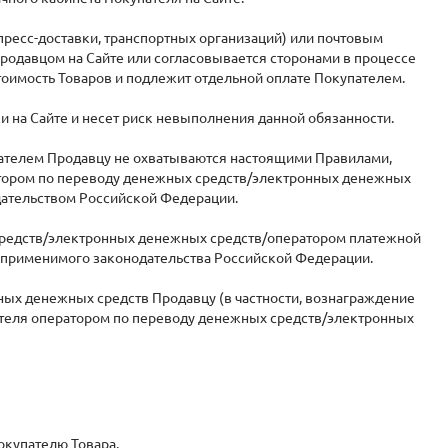
спресс-доставки, транспортных организаций) или почтовым
родавцом на Сайте или согласовывается сторонами в процессе
 стоимость Товаров и подлежит отдельной оплате Покупателем.
и на Сайте и несет риск невыполнения данной обязанности.
пателем Продавцу не охватываются настоящими Правилами,
тором по переводу денежных средств/электронных денежных
ательством Российской Федерации.
 средств/электронных денежных средств/оператором платежной
 применимого законодательства Российской Федерации.
ных денежных средств Продавцу (в частности, вознаграждение
пателя оператором по переводу денежных средств/электронных
окупателю Товара.