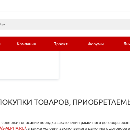
листами и третьими
 просмотр страниц
олее подробные сведения
и
Компания
Проекты
Форумы
Лич
ОКУПКИ ТОВАРОВ, ПРИОБРЕТАЕМЫХ 
 содержит описание порядка заключения рамочного договора розн
://S-ALPHA.RU/
, а также условия заключаемого рамочного договора 