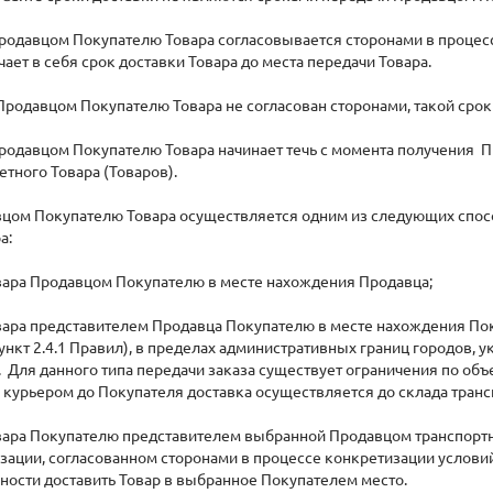
Продавцом Покупателю Товара согласовывается сторонами в процессе
ает в себя срок доставки Товара до места передачи Товара.
Продавцом Покупателю Товара не согласован сторонами, такой срок
Продавцом Покупателю Товара начинает течь с момента получения
тного Товара (Товаров).
авцом Покупателю Товара осуществляется одним из следующих спо
а:
овара Продавцом Покупателю в месте нахождения Продавца;
вара представителем Продавца Покупателю в месте нахождения По
ункт 2.4.1 Правил), в пределах административных границ городов, 
». Для данного типа передачи заказа существует ограничения по объ
 курьером до Покупателя доставка осуществляется до склада тран
овара Покупателю представителем выбранной Продавцом транспортн
зации, согласованном сторонами в процессе конкретизации условий 
ности доставить Товар в выбранное Покупателем место.