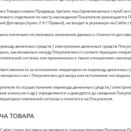
авки Товара силами Продавца, третьих лиц (привлекаемых служб эк
тового отделения по месту нахождения Покупателя размещается П
ий Договора (пункт 2.4.1 Правил), не входит в указанную на Сайте
амостоятельно отслеживать изменения данных о стоимости доставк
переводу денежных средств / электронных денежных средств Поку
ором, заключаемым между Покупателем и соответствующим опера
 платежной системы или применимым к таким отношениям законод
ответственность за исполнение оператором по переводу денежных
ключаемого им с Покупателем договора или исполнение последним
купателя по осуществлению перевода денежных средств / электрон
кие комиссии и др.) определяются и доводятся до сведения Поку
ператором платежной системы и относятся на Покупателя.
ЧА ТОВАРА
 Сайте сроки доставки не являются сроками передачи Продавцом П