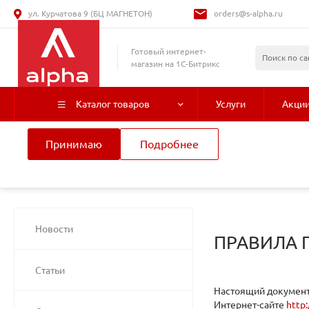
ул. Курчатова 9 (БЦ МАГНЕТОН)
orders@s-alpha.ru
Использование файлов Cookie
Готовый интернет-
Мы используем файлы cookie, разработанные нашими специа
магазин на 1С-Битрикс
лицами, для анализа событий на нашем веб-сайте. Продолжая
нашего сайта, вы принимаете условия его использования. Б
Каталог товаров
Услуги
Акци
смотрите
в Политике конфиденциальности
.
Принимаю
Подробнее
Главная
/
Помощь
/
Покупки
Договор продажи
Новости
ПРАВИЛА П
Статьи
Настоящий документ
Интернет-сайте
http