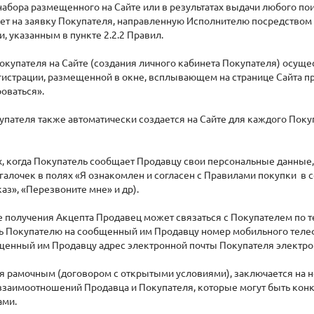
абора размещенного на Сайте или в результатах выдачи любого по
ет на заявку Покупателя, направленную Исполнителю посредством 
и, указанным в пункте 2.2.2 Правил.
Покупателя на Сайте (создания личного кабинета Покупателя) осу
гистрации, размещенной в окне, всплывающем на странице Сайта п
оваться».
пателя также автоматически создается на Сайте для каждого Поку
ях, когда Покупатель сообщает Продавцу свои персональные данные,
галочек в полях «Я ознакомлен и согласен с Правилами покупки в
аз», «Перезвоните мне» и др).
е получения Акцепта Продавец может связаться с Покупателем по т
ить Покупателю на сообщенный им Продавцу номер мобильного теле
щенный им Продавцу адрес электронной почты Покупателя электрон
ся рамочным (договором с открытыми условиями), заключается на
взаимоотношений Продавца и Покупателя, которые могут быть кон
ами.