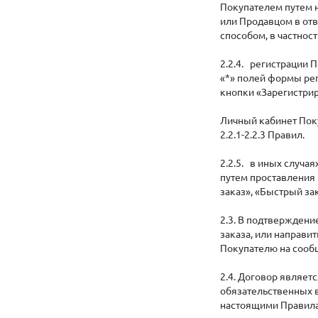
Покупателем путем н
или Продавцом в отв
способом, в частност
2.2.4. регистрации 
«*» полей формы ре
кнопки «Зарегистрир
Личный кабинет Поку
2.2.1-2.2.3 Правил.
2.2.5. в иных случа
путем проставления 
заказ», «Быстрый зак
2.3. В подтверждени
заказа, или направ
Покупателю на сооб
2.4. Договор являет
обязательственных 
настоящими Правил