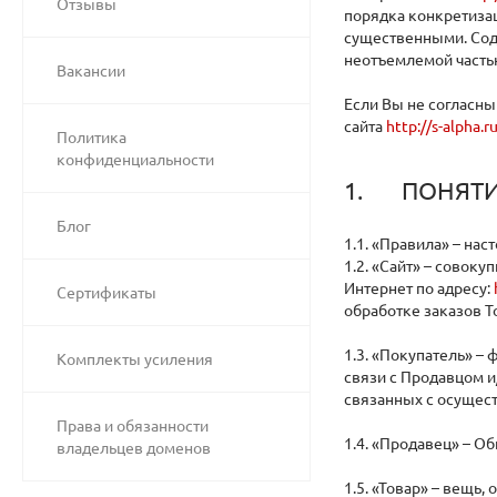
Отзывы
порядка конкретизац
существенными. Сод
неотъемлемой часть
Вакансии
Если Вы не согласны
сайта
http://s-alpha.r
Политика
конфиденциальности
1. ПОНЯТИ
Блог
1.1. «Правила» – нас
1.2. «Сайт» – совок
Интернет по адресу:
Сертификаты
обработке заказов Т
1.3. «Покупатель» 
Комплекты усиления
связи с Продавцом 
связанных с осущес
Права и обязанности
1.4. «Продавец» – 
владельцев доменов
1.5. «Товар» – вещь,