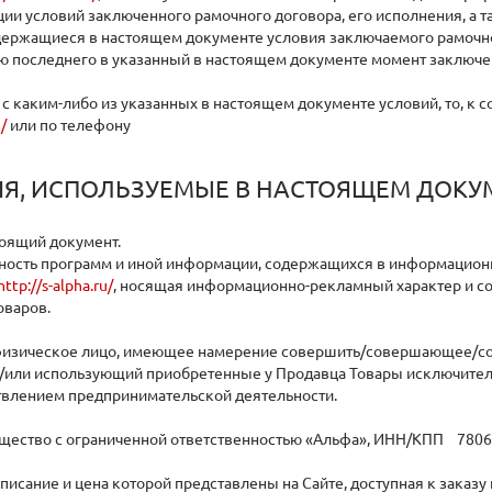
ии условий заключенного рамочного договора, его исполнения, а т
ержащиеся в настоящем документе условия заключаемого рамочног
ю последнего в указанный в настоящем документе момент заключен
 с каким-либо из указанных в настоящем документе условий, то, к
u/
или по телефону
Я, ИСПОЛЬЗУЕМЫЕ В НАСТОЯЩЕМ ДОКУ
тоящий документ.
упность программ и иной информации, содержащихся в информационн
http://s-alpha.ru/
, носящая информационно-рекламный характер и с
оваров.
– физическое лицо, имеющее намерение совершить/совершающее/с
и/или использующий приобретенные у Продавца Товары исключитель
твлением предпринимательской деятельности.
Общество с ограниченной ответственностью «Альфа», ИНН/КПП 780
 описание и цена которой представлены на Сайте, доступная к заказ