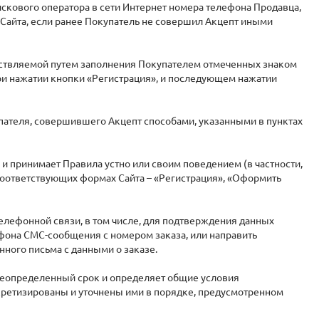
искового оператора в сети Интернет номера телефона Продавца,
Сайта, если ранее Покупатель не совершил Акцепт иными
ществляемой путем заполнения Покупателем отмеченных знаком
ри нажатии кнопки «Регистрация», и последующем нажатии
пателя, совершившего Акцепт способами, указанными в пунктах
 и принимает Правила устно или своим поведением (в частности,
 соответствующих формах Сайта – «Регистрация», «Оформить
елефонной связи, в том числе, для подтверждения данных
фона СМС-сообщения с номером заказа, или направить
ного письма с данными о заказе.
 неопределенный срок и определяет общие условия
кретизированы и уточнены ими в порядке, предусмотренном