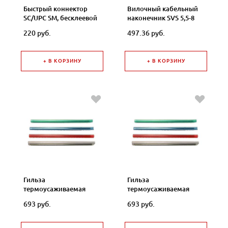
Быстрый коннектор
Вилочный кабельный
SC/UPC SM, бесклеевой
наконечник SVS 5,5-8
NUFC-165
(НВИ d=8,4мм) 4-6мм2 ,
220 руб.
497.36 руб.
изолированный,
желтый, 100шт., NETKO
+ В КОРЗИНУ
+ В КОРЗИНУ
Гильза
Гильза
термоусаживаемая
термоусаживаемая
КДЗС, зеленая 60 мм
КДЗС, красная 60 мм
693 руб.
693 руб.
100шт FOSP-61M
100шт FOSP-61M