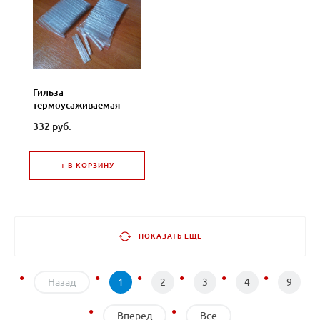
Гильза
термоусаживаемая
КДЗС, прозрачная 60
332 руб.
мм 100шт, "J"
+ В КОРЗИНУ
ПОКАЗАТЬ ЕЩЕ
Назад
1
2
3
4
9
Вперед
Все