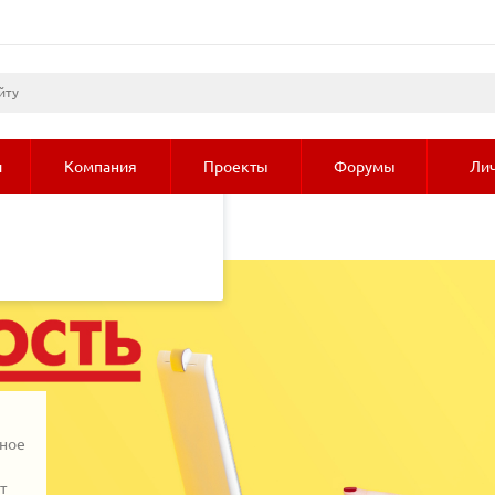
листами и третьими
 просмотр страниц
олее подробные сведения
и
Компания
Проекты
Форумы
Лич
рное
т