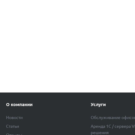
О компании
Услуги
Новости
Обслуживание офисо
Статьи
Аренда 1C / сервера 
решения