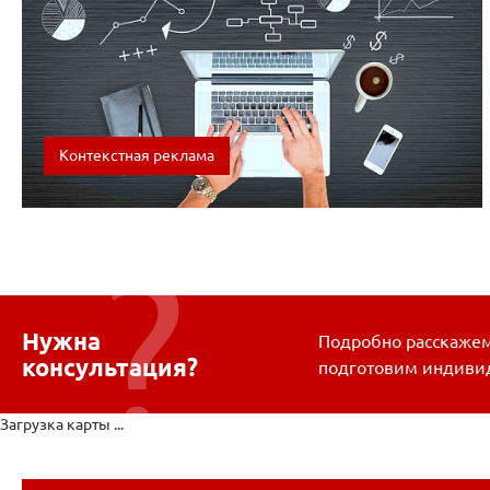
Контекстная реклама
Приведем клиентов по выгодной цене при помощи
контекстной рекламы
Нужна
Подробно расскажем 
консультация?
подготовим индиви
Загрузка карты ...