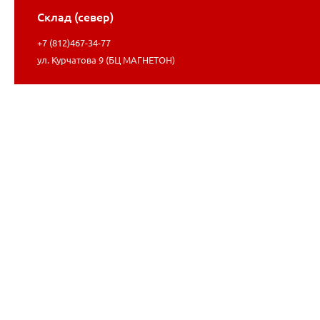
Склад (север)
+7 (812)467-34-77
ул. Курчатова 9 (БЦ МАГНЕТОН)