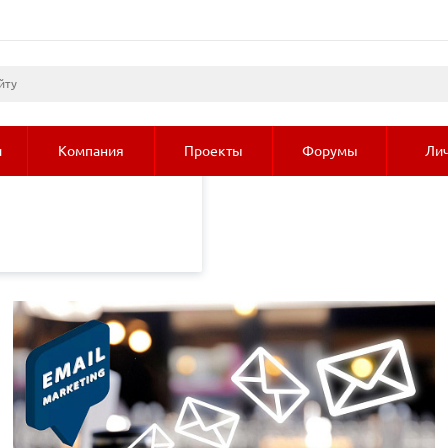
листами и третьими
 просмотр страниц
олее подробные сведения
и
Компания
Проекты
Форумы
Лич