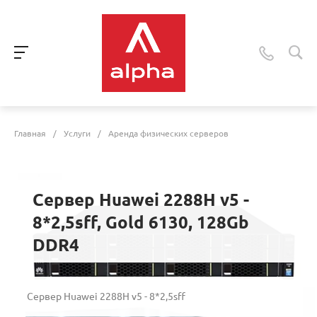
Главная
/
Услуги
/
Аренда физических серверов
Сервер Huawei 2288H v5 -
8*2,5sff, Gold 6130, 128Gb
DDR4
Сервер Huawei 2288H v5 - 8*2,5sff