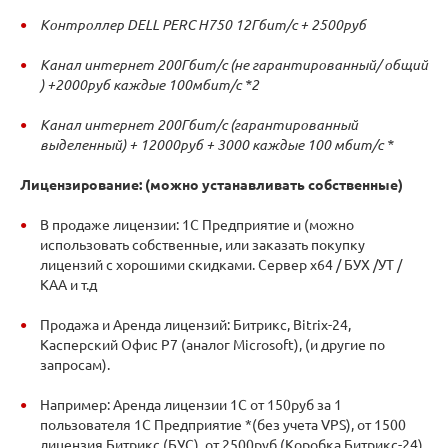
Контроллер DELL PERC H750 12Гбит/с + 2500руб
Канал интернет 200Гбит/с (не гарантированный/ общий
) +2000руб каждые 100мбит/с *2
Канал интернет 200Гбит/с (гарантированный
выделенный) + 12000руб + 3000 каждые 100 мбит/с *
Лицензирование: (можно устанавливать собственные)
В продаже лицензии: 1С Предприятие и (можно
использовать собственные, или заказать покупку
лицензий с хорошими скидками. Сервер х64 / БУХ /УТ /
КАА и т.д
Продажа и Аренда лицензий: Битрикс, Bitrix-24,
Касперский Офис Р7 (аналог Microsoft), (и другие по
запросам).
Например: Аренда лицензии 1С от 150руб за 1
пользователя 1С Предприятие *(без учета VPS), от 1500
лицензия Битрикс (БУС), от 2500руб (Коробка Битрикс-24).