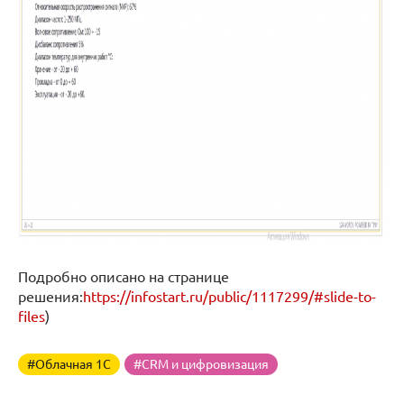
Подробно описано на странице
решения:
https://infostart.ru/public/1117299/#slide-to-
files
)
#Облачная 1С
#CRM и цифровизация