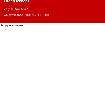
Склад (север)
+7 (812)467-34-77
ул. Курчатова 9 (БЦ МАГНЕТОН)
Загрузка карты ...