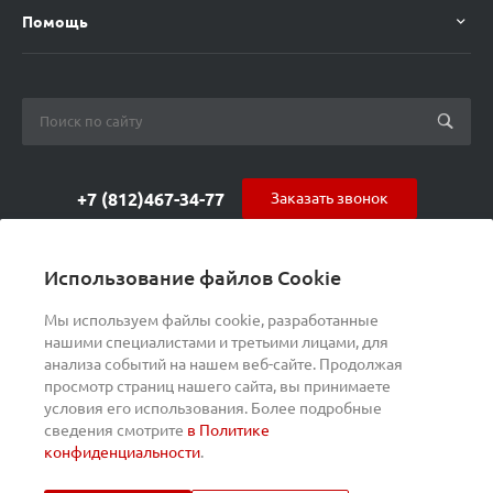
Помощь
+7 (812)467-34-77
Заказать звонок
orders@s-alpha.ru
Использование файлов Cookie
ул. Курчатова 9 (БЦ МАГНЕТОН)
Мы используем файлы cookie, разработанные
нашими специалистами и третьими лицами, для
анализа событий на нашем веб-сайте. Продолжая
просмотр страниц нашего сайта, вы принимаете
условия его использования. Более подробные
сведения смотрите
в Политике
конфиденциальности
.