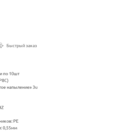
Быстрый заказ
и по 10шт
P8C)
тое напыление» 3u
HZ
ников: PE
: 0,55мм