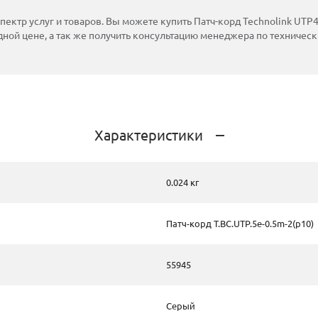
тр услуг и товаров. Вы можете купить Патч-корд Technolink UTP4 c
годной цене, а так же получить консультацию менеджера по техничес
Характеристики
0.024 кг
Патч-корд T.BC.UTP.5e-0.5m-2(p10)
55945
Серый