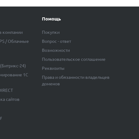
Помощь
в компании
Покупки
VPS / Облачные
Вопрос - ответ
Возможности
Пользовательское соглашение
(Битрикс-24)
Реквизиты
мирование 1С
Права и обязанности владельцев
доменов
DIRECT
ка сайтов
у