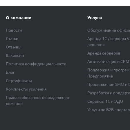
О компании
Услуги
Новости
Обслуживание офисо
Статьи
Аренда 1C / сервера 
решения
Отзывы
Аренда серверов
Вакансии
Автоматизация и СРМ 
Политика конфиденциальности
Поддержка и програм
Блог
Предприятие
Сертификаты
Продвижение SMM и 
Комплекты усиления
Разработка и поддерж
Права и обязанности владельцев
Сервисы 1С и ЭДО
доменов
Услуги по B2B - портал