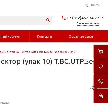
Войти
+7 (812)467-34-77
Заказать звонок
+7 (812)467-34-77
ный кабинет
Контакты
Обратная связь
ул. Курчатова 9 (БЦ
МАГНЕТОН)
с пн-пт 11:00-18:00
(уточняйте) сб-вс
ерый, литой коннектор (упак 10) T.BC.UTP.5e-0.5m-2(p10)
Выходные дни В не
рабочее время забрать
заказы можно по
ектор (упак 10) T.BC.UTP.5e-
договоренности. т.
+79110204387
orders@s-alpha.ru
 Много