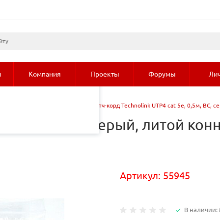
листами и третьими
 просмотр страниц
олее подробные сведения
и
Компания
Проекты
Форумы
Лич
ч-корды
/
Патч-корды
/
Патч-корд Technolink UTP4 cat 5е, 0,5м, ВС, с
 5е, 0,5м, ВС, серый, литой конн
Артикул:
55945
В наличии: