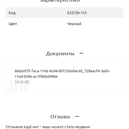
Код
E3372h-153
Цвет
Черный
Документы
60abef5f-7aca-11eb-9c04-00155da9ac42_728aacf4-3a63-
11ed-828e-ac1f6bbd496e
.jfif
10.26 КБ
Отзывы
Отзывов ещё нет – ваш может стать первым