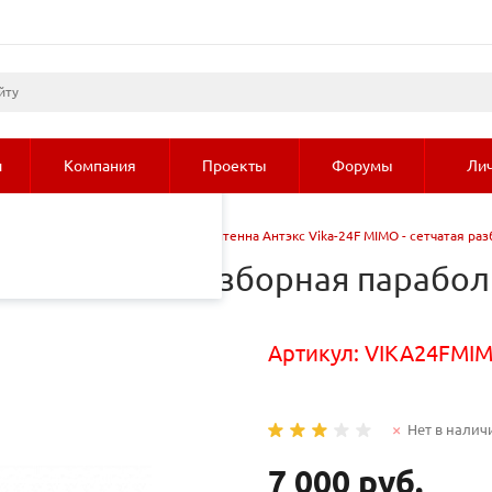
листами и третьими
 просмотр страниц
олее подробные сведения
и
Компания
Проекты
Форумы
Лич
)/3G
/
Антенны 3G\4G
/
Антенна Антэкс Vika-24F MIMO - сетчатая ра
O - сетчатая разборная парабо
Артикул:
VIKA24FMI
Нет в налич
7 000 руб.