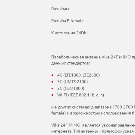
Разъёмы:
Разъём F-female
К-устиления 24Dbi
Параболическая антенна Vika-24F MIMO 
данных стандартов:
4G (LTE1800, LTE2600)
3G (UMTS 2100)
2G (GSM1800)
WI-FI (IEEE 802.11b, g, n)
и в других системах диапазона 1700-2700
female) и возможностью использования б
Vika-24F MIMO является узконаправленно
интернета. Тип антенны – прямофокусная