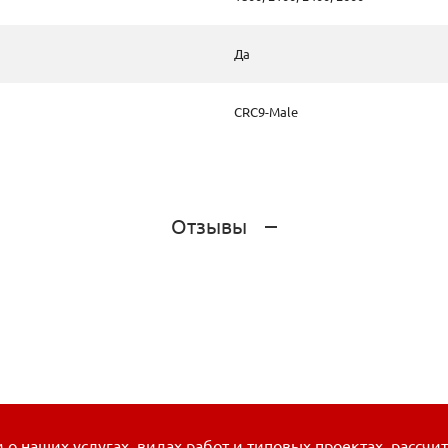
Да
CRC9-Male
Отзывы
о наших услугах, видах работ и типовых проектах, рассчи