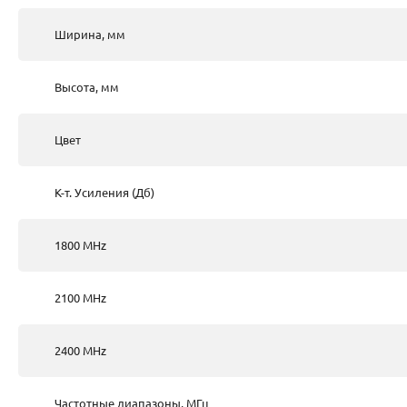
Ширина, мм
Высота, мм
Цвет
К-т. Усиления (Дб)
1800 MHz
2100 MHz
2400 MHz
Частотные диапазоны, МГц