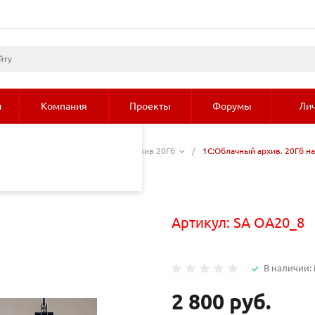
листами и третьими
 просмотр страниц
олее подробные сведения
и
Компания
Проекты
Форумы
Лич
ачный архив
/
1С:Облачный архив 20Гб
/
1С:Облачный архив. 20Гб н
8 месяцев
Артикул:
SA ОА20_8
В наличии:
2 800 руб.