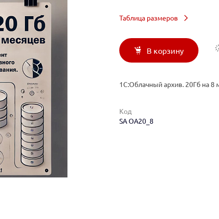
Таблица размеров
В корзину
1С:Облачный архив. 20Гб на 8
Код
SA ОА20_8