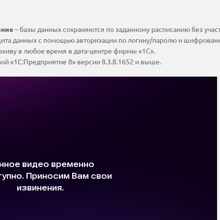
ание
– базы данных сохраняются по заданному расписанию без учас
щита данных с помощью авторизации по логину/паролю и шифрован
архиву в любое время в дата-центре фирмы «1С».
ой «1С:Предприятие 8» версии 8.3.8.1652 и выше.