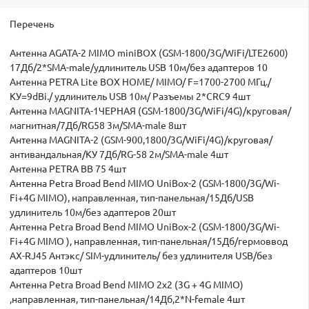
Перечень
Антенна AGATA-2 MIMO miniBOX (GSM-1800/3G/WiFi/LTE2600)
17Дб/2*SMA-male/удлинитель USB 10м/без адаптеров 10
Антенна PETRA Lite BOX HOME/ MIMO/ F=1700-2700 МГц./
КУ=9dBi./ удлинитель USB 10м/ Разъемы 2*CRC9 4шт
Антенна MAGNITA-1ЧЕРНАЯ (GSM-1800/3G/WiFi/4G)/круговая/
магнитная/7Дб/RG58 3м/SMA-male 8шт
Антенна MAGNITA-2 (GSM-900,1800/3G/WiFi/4G)/круговая/
антивандальная/КУ 7Дб/RG-58 2м/SMA-male 4шт
Антенна PETRA BB 75 4шт
Антенна Petra Broad Bend MIMO UniBox-2 (GSM-1800/3G/Wi-
Fi+4G MIMO), направленная, тип-панельная/15Дб/USB
удлинитель 10м/без адаптеров 20шт
Антенна Petra Broad Bend MIMO UniBox-2 (GSM-1800/3G/Wi-
Fi+4G MIMO ), направленная, тип-панельная/15Дб/гермоввод
AX-RJ45 Антэкс/ SIM-удлинитель/ без удлинителя USB/без
адаптеров 10шт
Антенна Petra Broad Bend MIMO 2x2 (3G + 4G MIMO)
,направленная, тип-панельная/14Дб,2*N-female 4шт