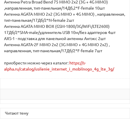
Антенна Petra Broad Bend 75 MIMO 2x2 (3G + 4G MIMO)
,направленная, тип-панельная/14Дб,2*F-female 10шт
Антенна AGATA MIMO 2x2 (3G MIMO + 4G MIMO) , направленная,
тип-панельная/17Дб/2*N-female 2шт
Антенна AGATA MIMO BOX (GSM-1800/3G/WiFi/LTE2600)
17Дб/2*SMA-male/удлинитель USB 10м/без адаптеров 4шт
AXS-1 - подставка для панельной антенны Антэкс 2шт
Антенна AGATA-2F MIMO 2x2 (3G MIMO + 4G MIMO 2х2) ,
направленная, тип-панельная/17Дб/2*F-female 7шт
приобрести можно через каталог:
https://s-
alpha.ru/catalog/usilenie_internet_i_mobilnogo_4g_lte_3g/
Читают тему