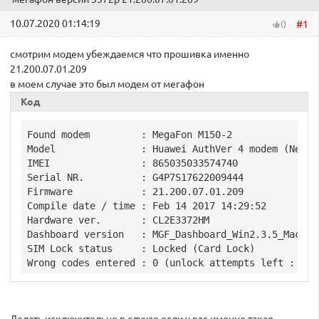
10.07.2020 01:14:19
#1
0
смотрим модем убеждаемся что прошивка именно
21.200.07.01.209
в моем случае это был модем от мегафон
Код
Found modem         : MegaFon M150-2

Model               : Huawei AuthVer 4 modem (New)

IMEI                : 865035033574740

Serial NR.          : G4P7S17622009444

Firmware            : 21.200.07.01.209

Compile date / time : Feb 14 2017 14:29:52

Hardware ver.       : CL2E3372HM

Dashboard version   : MGF_Dashboard_Win2.3.5_Mac2.3.
SIM Lock status     : Locked (Card Lock)
