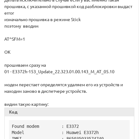
Делать исключительно в случае если у вас именно такая
прошивка, с указанной прошивкой код разблокировки выдаст
error
изначально прошивка в режиме Stick
поэтому вводим
AT^SFM=1
OK
прошиваем сразу на
01 - E3372h-153_Update_22.323.01.00.143_M_AT_05.10
модем перестает определятся удаляем его из устройств и
находим заново в диспетчере устройств.
видим такую картину:
Код
Found modem         : E3372

Model               : Huawei E3372h

IMEI                : 865035033574740
