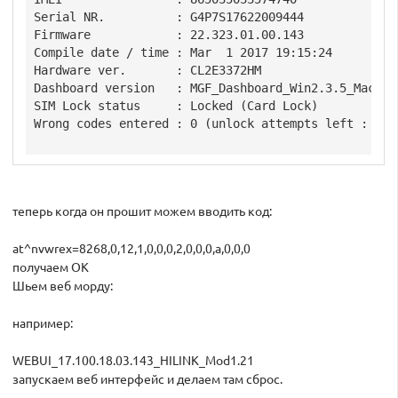
Serial NR.          : G4P7S17622009444

Firmware            : 22.323.01.00.143

Compile date / time : Mar  1 2017 19:15:24

Hardware ver.       : CL2E3372HM

Dashboard version   : MGF_Dashboard_Win2.3.5_Mac2.3.
SIM Lock status     : Locked (Card Lock)

Wrong codes entered : 0 (unlock attempts left : 10)

теперь когда он прошит можем вводить код:
at^nvwrex=8268,0,12,1,0,0,0,2,0,0,0,a,0,0,0
получаем ОК
Шьем веб морду:
например:
WEBUI_17.100.18.03.143_HILINK_Mod1.21
запускаем веб интерфейс и делаем там сброс.