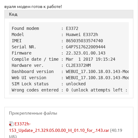
вуаля модем готов к работе!
Код
Found modem         : E3372

Model               : Huawei E3372h

IMEI                : 865035033574740

Serial NR.          : G4P7S17622009444

Firmware            : 22.323.01.00.143

Compile date / time : Mar  1 2017 19:15:24

Hardware ver.       : CL2E3372HM

Dashboard version   : WEBUI_17.100.18.03.143-Mod1.21
Web UI version      : WEBUI_17.100.18.03.143-Mod1.21
SIM Lock status     : unlocked

Прикрепленные файлы
E3372h-
153_Update_21.329.05.00.00_M_01.10_for_.143.rar
(40.19
МБ)