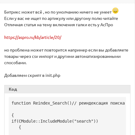
Битрикс может всё , но по умолчанию ничего не умеет
Если у вас не ищет по артикулу или другому полю читайте
Отличная статья на тему включения галки есть у АсПро
https://aspro.ru/kb/article/20/
но проблема может повторится например если вы добавляете
товары через csv импорт и другими автоматизированными
способами.
Добавляем скрипт в init.php
Код
function Reindex_Search()// реиндексация поиска

{

if(CModule::IncludeModule("search"))

   {
