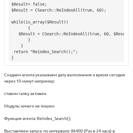
$Result= false; 

$Result = CSearch::ReIndexAll(true, 60);

while(is_array($Result))

       { 

   $Result = CSearch::ReIndexAll(true, 60, $Result);
       }

    }

 return "Reindex_Search();";

Создаем агента указываем дату выполнения и время сегодня
через 10 минут например:
ставим галку активен.
Модуль: ничего не пишем
Функция агента: Reindex_Search();
Выставляем запуск по интервалу: 86400 (Раз в 24 часа) в