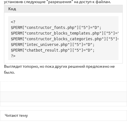
установив следующие "разрешения" на доступ к файлам.
Код
<?

$PERM["constructor_fonts.php"]["5"]="D";

$PERM["constructor_blocks_templates.php"]["5"]="D";

$PERM["constructor_blocks_categories.php"]["5"]="D";
$PERM["intec_universe.php"]["5"]="D";

$PERM["chatbot_result.php"]["5"]="D";

Выглядит топорно, но пока других решений предложено не
было.
Читают тему