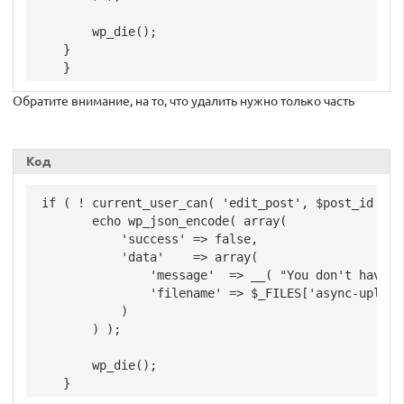
        wp_die();

    }

    }
Обратите внимание, на то, что удалить нужно только часть
Код
 if ( ! current_user_can( 'edit_post', $post_id ) ) 
        echo wp_json_encode( array(

            'success' => false,

            'data'    => array(

                'message'  => __( "You don't have p
                'filename' => $_FILES['async-upload'
            )

        ) );

        wp_die();

    }