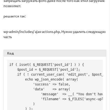
запрещать загружать фото даже после того как хтмл загрузчик
позволяет.
решается так:
wp-admin/includes/ ajax-actions.php, Нужно удалить следующую
часть
Код
if ( isset( $_REQUEST['post_id'] ) ) {

    $post_id = $_REQUEST['post_id'];

    if ( ! current_user_can( 'edit_post', $post_id )
        echo wp_json_encode( array(

            'success' => false,

            'data'    => array(

                'message'  => __( "You don't have p
                'filename' => $_FILES['async-upload'
            )

        ) );
