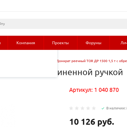
листами и третьими
 просмотр страниц
олее подробные сведения
и
Компания
Проекты
Форумы
Лич
мкраты реечные модели ДР
/
Домкрат реечный TOR ДР 1500 1,5 т с обр
 1,5 т с обрезиненной ручкой
Артикул:
1 040 870
В наличии:
10 126 руб.