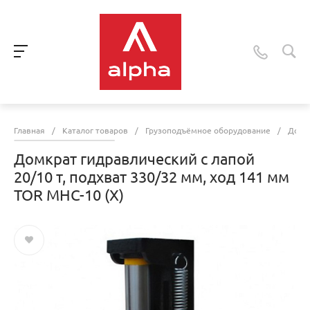
Главная
/
Каталог товаров
/
Грузоподъёмное оборудование
/
Домк
Домкрат гидравлический с лапой
20/10 т, подхват 330/32 мм, ход 141 мм
TOR MHC-10 (X)