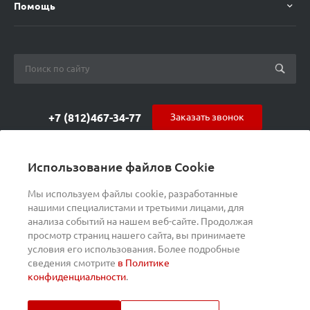
Помощь
+7 (812)467-34-77
Заказать звонок
orders@s-alpha.ru
Использование файлов Cookie
ул. Курчатова 9 (БЦ МАГНЕТОН)
Мы используем файлы cookie, разработанные
нашими специалистами и третьими лицами, для
анализа событий на нашем веб-сайте. Продолжая
просмотр страниц нашего сайта, вы принимаете
условия его использования. Более подробные
сведения смотрите
в Политике
конфиденциальности
.